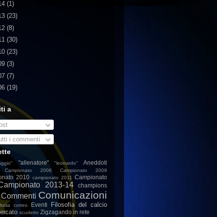
14
(1)
13
(23)
12
(8)
11
(30)
10
(23)
09
(3)
07
(7)
06
(19)
iti a
st
tti i commenti
ette
"allenatore"
Aneddoti
ggio"
"leonardo"
Campionato 2006
Campionato 2009
onato 2010
Campionato
campionato 2011
Campionato 2013-14
champions
Comunicazioni
Commenti
Filosofia del calcio
Eventi
talia
corteo
ercato
Zigzagando in rete
scudetto