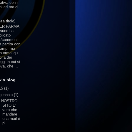
tativa con i
i ed ora ci
za titolo)
TER PARMA
suno ha
blicato
t/commenti
a partita con
Samp, ma
to ormai qui
olfa dei
ggi in cui si
va, che ...
vio blog
15
(1)
gennaio
(1)
ILNOSTRO
SITO E'
vero che
mandare
una mail è
pi...