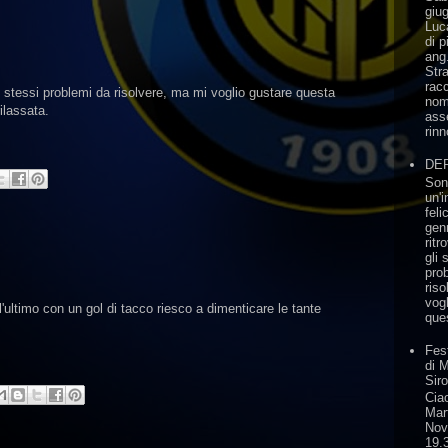
giug
Luc
di p
ang
Str
rac
 stessi problemi da risolvere, ma mi voglio gustare questa
nom
rilassata.
asse
rinn
DE
Son
un'i
feli
gen
rit
gli 
pro
ris
vog
'ultimo con un gol di tacco riesco a dimenticare le tante
ques
Fes
di 
Sir
Ciao
Mar
Nov
19.