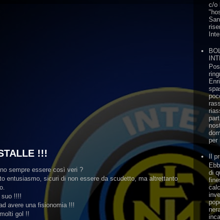
c/o 
"hos
San
rise
Inte
BO
IN
Pos
ring
Enri
spa
poc
ras
rias
part
nos
dom
per i
STALLE !!!
Il p
Ebb
vono sempre essere così veri ?
di 
to entusiasmo, sicuri di non essere da scudetto, ma altrettanto
fine
cal
o.
inve
suo !!!!
pop
d avere una fisionomia !!!
ner
olti gol !!
inca