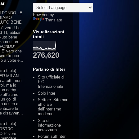
ari
IN FONDO LE
Powered by
BIAMO
Translate
LUTO BENE
 è vero ! Le,
Visualizzazioni
I TI, abbiam
totali
oluto bene
za nessun
 FONDO"
!! E' vero che
276,620
sere troppo
so a volte è...
Parlano di Inter
za titolo)
ER MILAN
Sito ufficiale di
 a tutti, non
F.C
voi, ma io
Internazionale
 un derby
Solo Inter
o all'ultimo
 un gol di
Settore: Sito non
co riesco a
ufficiale
enticare le
dell'interismo
te disavven...
moderno
Sito di
za titolo)
informazione
NOSTRO
nerazzurra
O E' vero
Forum sull'Inter
 mandare