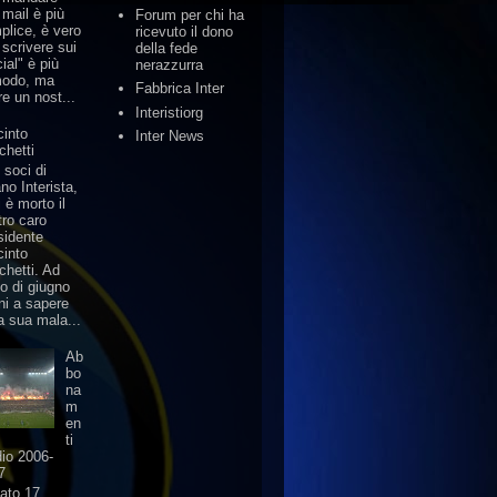
 mail è più
Forum per chi ha
plice, è vero
ricevuto il dono
 scrivere sui
della fede
ial" è più
nerazzurra
odo, ma
Fabbrica Inter
e un nost...
Interistiorg
cinto
Inter News
chetti
 soci di
no Interista,
 è morto il
tro caro
sidente
cinto
chetti. Ad
io di giugno
ni a sapere
a sua mala...
Ab
bo
na
m
en
ti
dio 2006-
7
ato 17