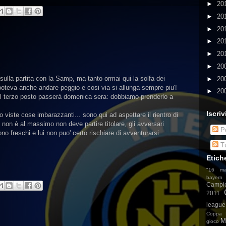
►
20
►
20
►
20
►
20
►
20
►
20
lla partita con la Samp, ma tanto ormai qui la solfa dei
►
20
poteva anche andare peggio e cosi via si allunga sempre piu'!
►
20
r il terzo posto passerà domenica sera: dobbiamo prenderlo a
Iscriv
 viste cose imbarazzanti... sono qui ad aspettare il rientro di
on è al massimo non deve partire titolare, gli avversari
Po
ono freschi e lui non puo' certo rischiare di avventurarsi
Tu
Etich
"16 ma
bayern
Campi
2011
league
Coppa I
M
gioco