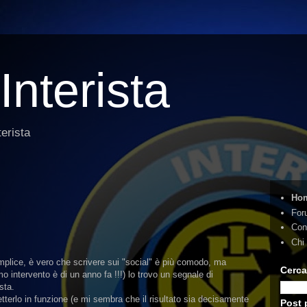
Interista
terista
Ho
For
Con
Chi
plice, è vero che scrivere sui "social" è più comodo, ma
Cerca
mo intervento è di un anno fa !!!) lo trovo un segnale di
sta.
tterlo in funzione (e mi sembra che il risultato sia decisamente
Post 