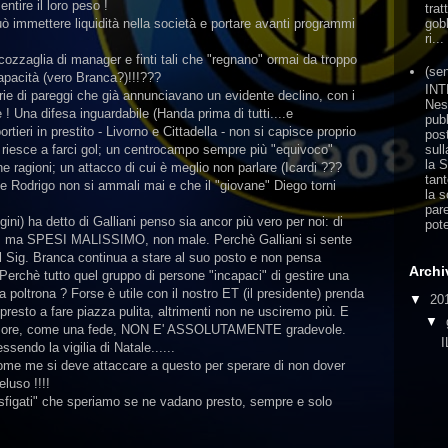
ntire il loro peso !
trat
gobb
 immettere liquidità nella società e portare avanti programmi
ri...
ccozzaglia di manager e finti tali che "regnano" ormai da troppo
(sen
apacità (vero Branca?)!!!???
IN
serie di pareggi che già annunciavano un evidente declino, con i
Nes
le ! Una difesa inguardabile (Handa prima di tutti....e
pub
ieri in prestito - Livorno e Cittadella - non si capisce proprio
pos
sull
riesce a farci gol; un centrocampo sempre più "equivoco"
la 
ragioni; un attacco di cui è meglio non parlare (Icardi ???
tan
e Rodrigo non si ammali mai e che il "giovane" Diego torni
la s
pare
ni) ha detto di Galliani penso sia ancor più vero per noi: di
pote
pi, ma SPESI MALISSIMO, non male. Perchè Galliani si sente
 il Sig. Branca continua a stare al suo posto e non pensa
Archi
rchè tutto quel gruppo di persone "incapaci" di gestire una
a poltrona ? Forse è utile con il nostro ET (il presidente) prenda
▼
20
 presto a fare piazza pulita, altrimenti non ne usciremo più. E
▼
amore, come una fede, NON E' ASSOLUTAMENTE gradevole.
sendo la vigilia di Natale......
me me si deve attaccare a questo per sperare di non dover
luso !!!!
"sfigati" che speriamo se ne vadano presto, sempre e solo