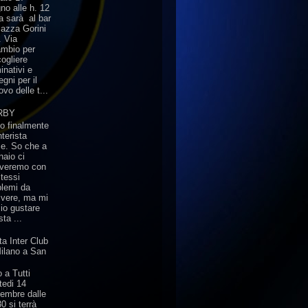
no alle h. 12
a sarà al bar
iazza Gorini
. Via
ambio per
cogliere
inativi e
gni per il
ovo delle t...
RBY
o finalmente
nterista
ce. So che a
naio ci
roveremo con
stessi
blemi da
olvere, ma mi
lio gustare
ta ...
ta Inter Club
Milano a San
o
 a Tutti
tedi 14
embre dalle
30 si terrà