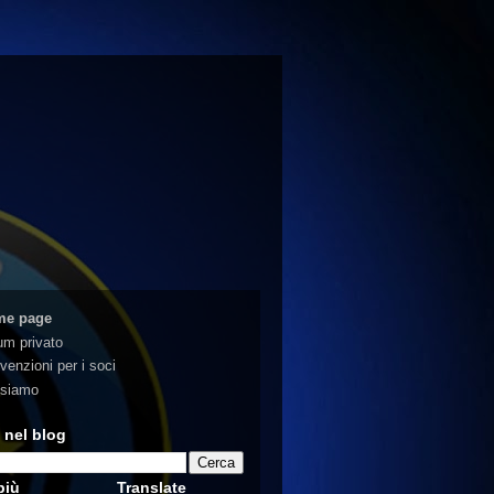
me page
um privato
venzioni per i soci
 siamo
 nel blog
più
Translate