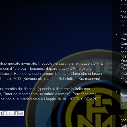
una
sem
che
"soc
com
aver
Gia
Fac
Cari
Mila
oggi
nos
Pre
alciomercato invernale. Il popolo nerazzurro si é incavolato x la
Gia
mo con il "profeta" Hernanes, il (pare bravo) D'Ambrosio e il
Fac
iniz
 Brasile, Ranocchia destinazione Turchia e Chivu che ci lascia
ven
Gennaio 2013 (Kovacic ok, ma pure Schelotto e Kuzmanovic)
dell
asi cambio dai dirigenti (quando si dice che in Italia non
a, l'Inter ne rappresenta un ottimo esempio). Però facciamo
i che non si é interisti solo a Maggio 2010! INTER X SEMPRE .
sta
200
Sab