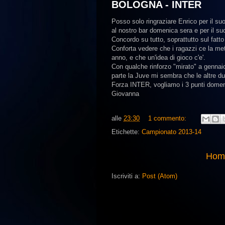
BOLOGNA - INTER
Posso solo ringraziare Enrico per il su
al nostro bar domenica sera e per il su
Concordo su tutto, soprattutto sul fat
Conforta vedere che i ragazzi ce la met
anno, e che un'idea di gioco c'e'.
Con qualche rinforzo "mirato" a gennaio
parte la Juve mi sembra che le altre d
Forza INTER, vogliamo i 3 punti domen
Giovanna
alle
23:30
1 commento:
Etichette:
Campionato 2013-14
Hom
Iscriviti a:
Post (Atom)