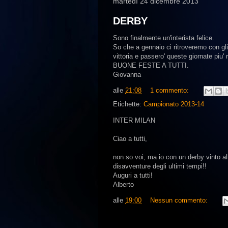
martedì 24 dicembre 2013
DERBY
Sono finalmente un'interista felice.
So che a gennaio ci ritroveremo con gli
vittoria e passero' queste giornate piu' 
BUONE FESTE A TUTTI.
Giovanna
alle
21:08
1 commento:
Etichette:
Campionato 2013-14
INTER MILAN
Ciao a tutti,
non so voi, ma io con un derby vinto all
disavventure degli ultimi tempi!!
Auguri a tutti!
Alberto
alle
19:00
Nessun commento: