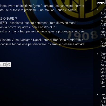
popol
ficiente avere un indirizzo "gmail", creare una password, entrare
...
ista: se ci fossero problemi, una mail ad Enrico e sarete
AB
VO
ZIONARE ?
Non
NTER, possiamo inserire commenti, foto di avvenimenti,
ANZ
con la nostra squadra e con il nostro club.
o v
verò una mail a tutti per evidenziare questa proposta: spero sia
sen
"IN
!!!!
inviato Virna, vediamo Napoli Inter al Bar Doria di Via Plinio
l'es
 cogliere l'occasione per discutere insieme le prossime attività
tifo
(sen
INT
Ciao
so 
con
vint
con
tac
dim
tan
(sen
IL
SIT
che