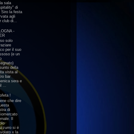
la sala
pitality" di
 Siro la festa
rvata agli
r club di...
LOGNA -
TER
so solo
raziare
co per il suo
ssoso (e un
o
segnato)
sunto della
ita vista al
tro bar
enica sera e
l ...
rofeta !
ene che dire
questa
stra di
ciomercato
rnale. Il
olo
azzurro si é
volato x la