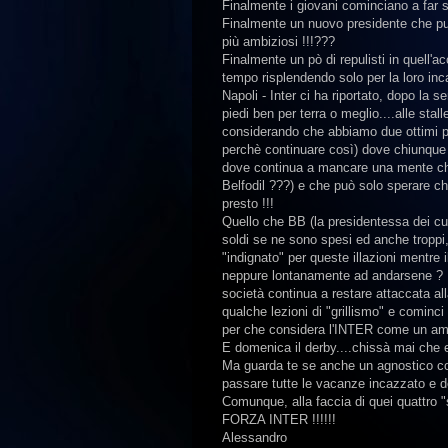
Finalmente i giovani cominciano a far se
Finalmente un nuovo presidente che può
più ambiziosi !!!???
Finalmente un pò di repulisti in quell'a
tempo risplendendo solo per la loro inc
Napoli - Inter ci ha riportato, dopo la 
piedi ben per terra o meglio....alle stal
considerando che abbiamo due ottimi port
perchè continuare così) dove chiunque 
dove continua a mancare una mente che 
Belfodil ???) e che può solo sperare ch
presto !!!
Quello che BB (la presidentessa dei cugi
soldi se ne sono spesi ed anche trop
"indignato" per queste illazioni mentre
neppure lontanamente ad andarsene ? Pe
società continua a restare attaccata all
qualche lezioni di "grillismo" e cominci
per che considera l'INTER come un 
E domenica il derby....chissà mai che es
Ma guarda te se anche un agnostico co
passare tutte le vacanze incazzato e de
Comunque, alla faccia di quei quattro 
FORZA INTER !!!!!!
Alessandro