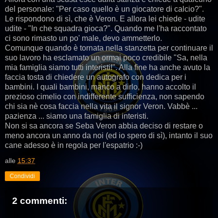
del personale: "Per caso quello è un giocatore di calcio?".
Le rispondono di sì, che è Veron. E allora lei chiede - udite
udite - "In che squadra gioca?". Quando me l'ha raccontato
ci sono rimasto un po' male, devo ammetterlo.
Comunque quando è tornata nella stanzetta per continuare il
suo lavoro ha esclamato un ormai poco credibile "Sa, nella
mia famiglia siamo tutti interisti!". Alla fine ha anche avuto la
faccia tosta di chiedere un autografo con dedica per i
bambini. I quali bambini, manco a dirlo, hanno accolto il
prezioso cimelio con indifferente sufficienza, non sapendo
chi sia nè cosa faccia nella vita il signor Veron. Vabbè ...
pazienza ... siamo una famiglia di interisti.
Non si sa ancora se Seba Veron abbia deciso di restare o
meno ancora un anno da noi (ed io spero di sì), intanto il suo
cane adesso è in regola per l'espatrio :-)
alle
15:37
Condividi
2 commenti: