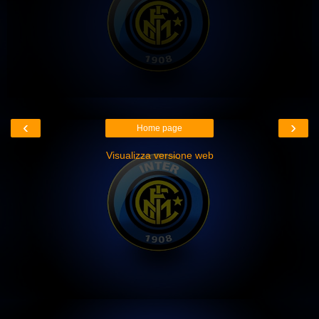
‹
›
Home page
Visualizza versione web