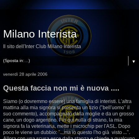
Milano Interista
Il sito dell'Inter Club Milano Interista
▼
venerdì 28 aprile 2006
Questa faccia non mi è nuova ....
Siamo (o dovremmo essere) una famiglia di interisti. L'altra
mattina alla mia signora si presenta un tizio ("bell'uomo" il
suo commento), accompagnato dalla moglie e da un grosso
cane, un dogo argentino. Fin qui nulla di strano, la mia
signora fa la veterinaria, mette i microchip per l'ASL. Dopo
poco le viene un dubbio: "...ma io questo l'ho già visto ...".
Allora con una scusa esce dalla stanza e chiede a qualcuno