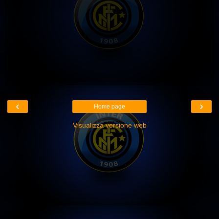
‹
›
Home page
Visualizza versione web