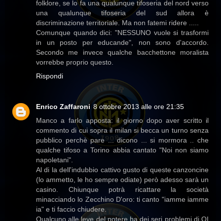
folklore, se lo fa una qualunque tifoseria del nord verso
una qualunque tifoseria del sud allora è
discriminazione territoriale. Ma non fatemi ridere .....
Comunque quando dici: "NESSUNO vuole si trasformi
in un posto per educande", non sono d'accordo.
Secondo me invece qualche bacchettone moralista
vorrebbe proprio questo.
Rispondi
Enrico Zaffaroni
8 ottobre 2013 alle ore 21:35
Manco a farlo apposta: il giorno dopo aver scritto il
commento di cui sopra il milan si becca un turno senza
pubblico perchè pare ... dicono ... si mormora .. che
qualche tifoso a Torino abbia cantato "Noi non siamo
napoletani".
Al di la dell'indubbio cattivo gusto di queste canzoncine
(lo ammetto, le ho sempre odiate) però adesso sarà un
casino. Chiunque potrà ricattare la società
minacciando lo Zecchino D'oro: ti canto "iamme iamme
ia" e ti faccio chiudere.
Qualcuno alle leve del potere ha dei seri problemi di QI