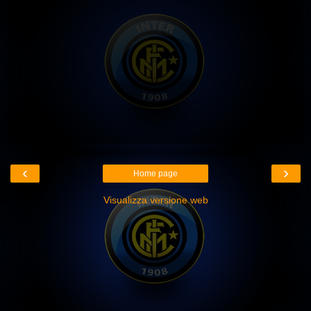
‹
›
Home page
Visualizza versione web