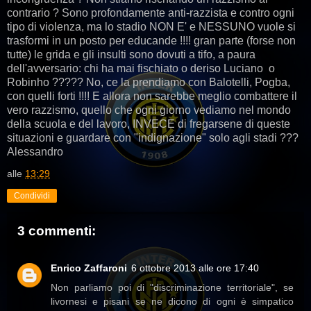
contrario ? Sono profondamente anti-razzista e contro ogni
tipo di violenza, ma lo stadio NON E' e NESSUNO vuole si
trasformi in un posto per educande !!!! gran parte (forse non
tutte) le grida e gli insulti sono dovuti a tifo, a paura
dell'avversario: chi ha mai fischiato o deriso Luciano o
Robinho ????? No, ce la prendiamo con Balotelli, Pogba,
con quelli forti !!!! E allora non sarebbe meglio combattere il
vero razzismo, quello che ogni giorno vediamo nel mondo
della scuola e del lavoro, INVECE di fregarsene di queste
situazioni e guardare con "indignazione" solo agli stadi ???
Alessandro
alle
13:29
Condividi
3 commenti:
Enrico Zaffaroni
6 ottobre 2013 alle ore 17:40
Non parliamo poi di "discriminazione territoriale", se
livornesi e pisani se ne dicono di ogni è simpatico