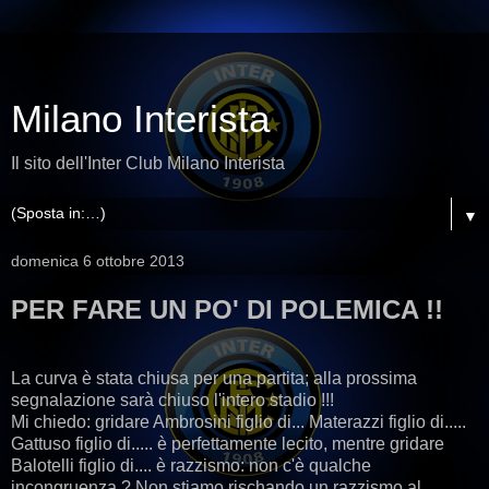
Milano Interista
Il sito dell'Inter Club Milano Interista
▼
domenica 6 ottobre 2013
PER FARE UN PO' DI POLEMICA !!
La curva è stata chiusa per una partita; alla prossima
segnalazione sarà chiuso l'intero stadio !!!
Mi chiedo: gridare Ambrosini figlio di... Materazzi figlio di.....
Gattuso figlio di..... è perfettamente lecito, mentre gridare
Balotelli figlio di.... è razzismo: non c'è qualche
incongruenza ? Non stiamo rischando un razzismo al